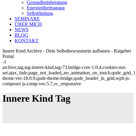
Gesundheitsberatung
Energieübertragung
Selbstfindung
SEMINARE
ÜBER MICH
NEWS
BLOG
KONTAKT
Innere Kind Archive - Dein Selbstbewusstsein aufbauen - Ratgeber
Portal
-1
archive,tag,tag-innere-kind,tag-73,bridge-core-1.0.4,cookies-not-
set,ajax_fade,page_not_loaded,,no_animation_on_touch,qode_grid_
theme-ver-18.0.9,qode-theme-bridge,qode_header_in_grid,wpb-js-
composer js-comp-ver-5.7,vc_responsive
Innere Kind Tag