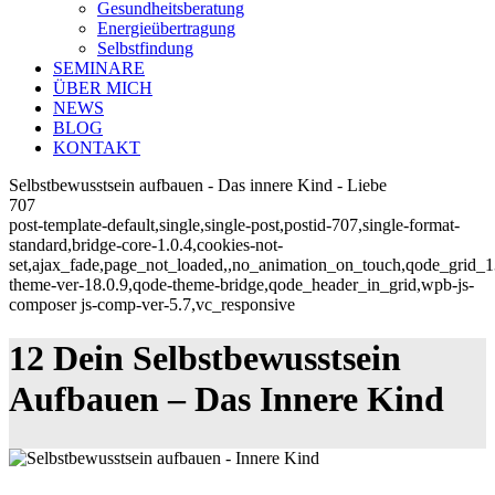
Gesundheitsberatung
Energieübertragung
Selbstfindung
SEMINARE
ÜBER MICH
NEWS
BLOG
KONTAKT
Selbstbewusstsein aufbauen - Das innere Kind - Liebe
707
post-template-default,single,single-post,postid-707,single-format-
standard,bridge-core-1.0.4,cookies-not-
set,ajax_fade,page_not_loaded,,no_animation_on_touch,qode_grid_
theme-ver-18.0.9,qode-theme-bridge,qode_header_in_grid,wpb-js-
composer js-comp-ver-5.7,vc_responsive
12 Dein Selbstbewusstsein
Aufbauen – Das Innere Kind